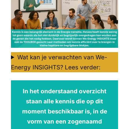
Wat kan je verwachten van We-
Energy INSIGHTS? Lees verder:
In het onderstaand overzicht
staan alle kennis die op dit
moment beschikbaar is, in de
vorm van een zogenaamd