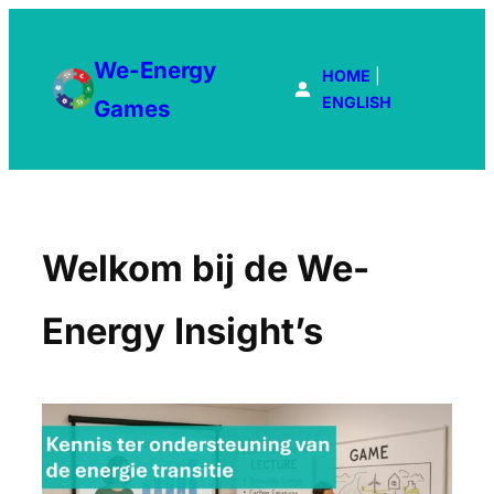
Ga
naar
We-Energy
de
HOME
|
inhoud
ENGLISH
Games
Welkom bij de We-
Energy Insight’s