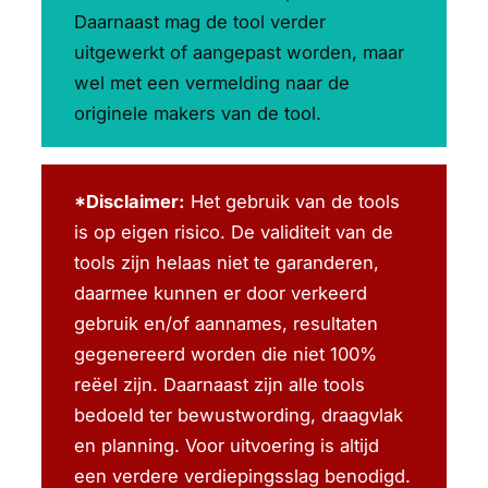
Daarnaast mag de tool verder
uitgewerkt of aangepast worden, maar
wel met een vermelding naar de
originele makers van de tool.
*Disclaimer:
Het gebruik van de tools
is op eigen risico. De validiteit van de
tools zijn helaas niet te garanderen,
daarmee kunnen er door verkeerd
gebruik en/of aannames, resultaten
gegenereerd worden die niet 100%
reëel zijn. Daarnaast zijn alle tools
bedoeld ter bewustwording, draagvlak
en planning. Voor uitvoering is altijd
een verdere verdiepingsslag benodigd.